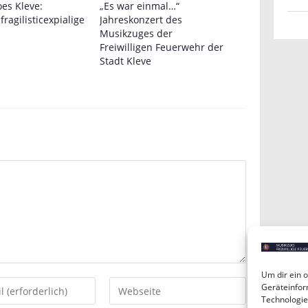
oes Kleve:
„Es war einmal…“
fragilisticexpialige
Jahreskonzert des
Musikzuges der
Freiwilligen Feuerwehr der
Stadt Kleve
Um dir ein 
Gib
Geräteinfor
Technologie
deine