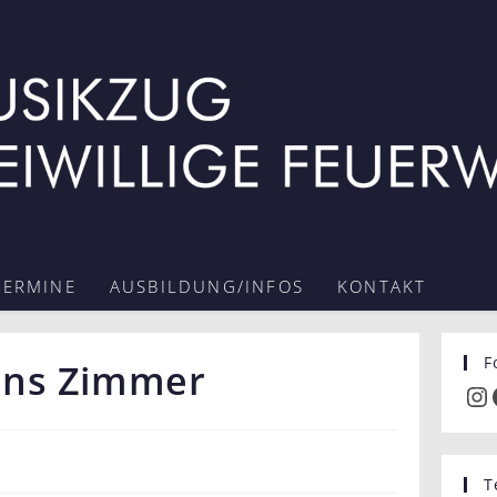
TERMINE
AUSBILDUNG/INFOS
KONTAKT
F
ans Zimmer
Inst
T