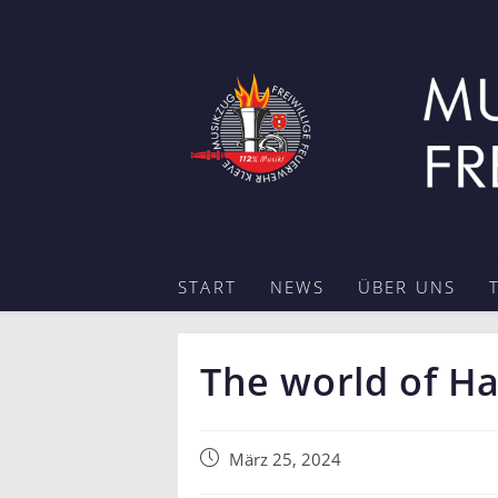
Zum
Inhalt
springen
START
NEWS
ÜBER UNS
The world of H
Beitrag
März 25, 2024
veröffentlicht: