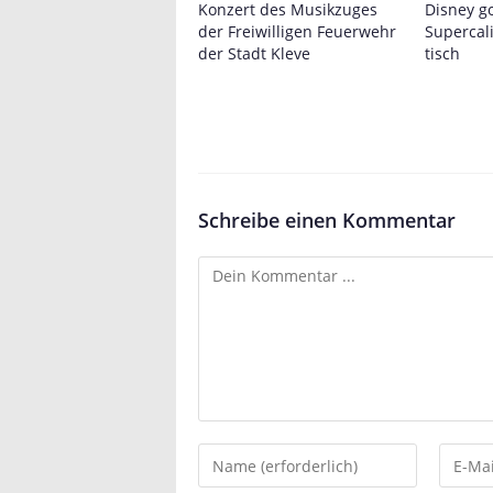
Konzert des Musikzuges
Disney g
der Freiwilligen Feuerwehr
Supercali
der Stadt Kleve
tisch
Schreibe einen Kommentar
Kommentieren
Gib
Gib
deinen
deine