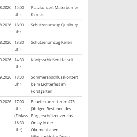
8.2026
15:00
Platzkonzert Materborner
Uhr
Kirmes
8.2026
18:00
Schützenumzug Qualburg
Uhr
8.2026
13:30
Schützenumzug Kellen
Uhr
9.2026
14:30
Königsschießen Hasselt
Uhr
9.2026
18:30
Sommerabschlusskonzert
Uhr
beim Lichterfest im
Forstgarten
9.2026
17:00
Benefizkonzert zum 475
Uhr
jährigen Bestehen des
(Einlass
Bürgerschützenvereins
16:30
Orsoy in der
Uhr)
Ökumenischen
Nikolauskirche Orsoy